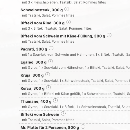
mit 3 x Fleischspießen, Tsatsiki, Salat, Pommes frites
Schweinesteak, 300 g
i
mit Tsatsiki, Salat, Pommes frites
Bifteki vom Rind, 300 g
i
mit 3 x Bifteki, Tsatsiki, Salat, Pommes frites
Bifteki vom Schwein mit Käse-Füllung, 300 g
i
mit Tsatsiki, Salat, Pommes frites
Pagrati, 300 g
i
mit 1 x Souvlaki vom Schwein und Hähnchen, 1 x Bifteki, Tsatsiki, S
Egaleo, 300 g
i
mit Gyros, 1 x Souvlaki vom Hähnchen, 1 x Bifteki, Tsatsiki, Salat, P
Kruja, 300 g
i
mit Gyros, 1 x Souvlaki, 1 x Schweinesteak, Tsatsiki, Salat, Pommes f
Korca, 300 g
i
mit Gyros, 1 x Bifteki mit Käse gefüllt, 1 x Schweinesteak, Tsatsiki, 
Thumane, 400 g
i
mit Gyros, 1 x Souvlaki, 1 x Bifteki, 1 x Schweinesteak, Tsatsiki, Sala
Bifteki vom Schwein
i
mit Tsatsiki, Salat, Pommes frites
Mr. Platte für 2 Personen, 800 g
i