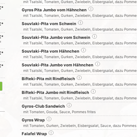
mit Tsatsiki, Tomaten, Gurken, Zwiebeln, Eisbergsalat, dazu Pommes
€*
Gyros Pita Jumbo vom Hähnchen
i
mit Tsatsiki, Tomaten, Gurken, Zwiebeln, Eisbergsalat, dazu Pommes
Souvlaki-Pita vom Schwein
i
€*
mit Tsatsiki, Tomaten, Gurken, Zwiebeln, Eisbergsalat, dazu Pommes
€*
Souvlaki-Pita Jumbo vom Schwein
i
s
mit Tsatsiki, Tomaten, Gurken, Zwiebeln, Eisbergsalat, dazu Pommes
Souvlaki-Pita vom Hähnchen
i
€*
mit Tsatsiki, Tomaten, Gurken, Zwiebeln, Eisbergsalat, dazu Pommes
s
Souvlaki-Pita Jumbo vom Hähnchen
i
€*
mit Tsatsiki, Tomaten, Gurken, Zwiebeln, Eisbergsalat, dazu Pommes
Bifteki-Pita mit Rindfleisch
i
mit Tsatsiki, Tomaten, Gurken, Zwiebeln, Eisbergsalat, dazu Pommes
Bifteki-Pita Jumbo mit Rindfleisch
i
mit Tsatsiki, Tomaten, Gurken, Zwiebeln, Eisbergsalat, dazu Pommes
Gyros-Club Sandwich
i
mit Tomaten, Gouda, Sauce, Pommes frites
Gyros Wrap
i
mit Tomaten, Gurken, Zwiebeln, Eisbergsalat, Sauce, dazu Pommes 
Falafel Wrap
i