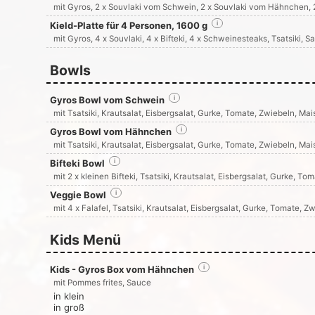
mit Gyros, 2 x Souvlaki vom Schwein, 2 x Souvlaki vom Hähnchen, 2 
Kield-Platte für 4 Personen, 1600 g
i
mit Gyros, 4 x Souvlaki, 4 x Bifteki, 4 x Schweinesteaks, Tsatsiki, S
Bowls
Gyros Bowl vom Schwein
i
mit Tsatsiki, Krautsalat, Eisbergsalat, Gurke, Tomate, Zwiebeln, Mai
Gyros Bowl vom Hähnchen
i
mit Tsatsiki, Krautsalat, Eisbergsalat, Gurke, Tomate, Zwiebeln, Mai
Bifteki Bowl
i
mit 2 x kleinen Bifteki, Tsatsiki, Krautsalat, Eisbergsalat, Gurke, To
Veggie Bowl
i
mit 4 x Falafel, Tsatsiki, Krautsalat, Eisbergsalat, Gurke, Tomate, Z
Kids Menü
Kids - Gyros Box vom Hähnchen
i
mit Pommes frites, Sauce
in klein
in groß