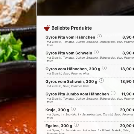
Beliebte Produkte
Gyros Pita vom Hähnchen
i
8,90 
mit Tsatsiki, Tomaten, Gurken, Zwiebeln, Eisbergsalat, dazu Pomme
frites
Gyros Pita vom Schwein
i
8,90 
mit Tsatsiki, Tomaten, Gurken, Zwiebeln, Eisbergsalat, dazu Pomme
frites
Gyros vom Hähnchen, 300 g
i
18,90 
mit Tsatsiki, Salat, Pommes frites
Gyros vom Schwein, 300 g
i
18,90 
mit Tsatsiki, Salat, Pommes frites
Gyros Pita Jumbo vom Hähnchen
i
11,90 
mit Tsatsiki, Tomaten, Gurken, Zwiebeln, Eisbergsalat, dazu Pomme
frites
Kruja, 300 g
i
20,90 
mit Gyros, 1 x Souvlaki, 1 x Schweinesteak, Tsatsiki, Salat, Pommes
frites
Egaleo, 300 g
i
20,90 
mit Gyros, 1 x Souvlaki vom Hähnchen, 1 x Bifteki, Tsatsiki, Salat,
Pommes frites