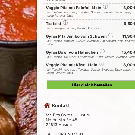
Veggie Pita mit Falafel, klein
i
8,90 
mit Tsatsiki, Krautsalat, Tomaten, Gurken, Zwiebeln, Eisbergsalat,
dazu Pommes frites
Tsatsiki
i
6,50 
mit cremigem Joghurt, Gurken, Knoblauch
Gyros Pita Jumbo vom Schwein
i
11,90 
mit Tsatsiki, Tomaten, Gurken, Zwiebeln, Eisbergsalat, dazu Pomme
frites
Gyros Bowl vom Hähnchen
i
15,40 
mit Tsatsiki, Krautsalat, Eisbergsalat, Gurke, Tomate, Zwiebeln, Mai
Veggie Pita mit Käse, klein
i
8,90 
mit Tsatsiki, Krautsalat, Tomaten, Gurken, Zwiebeln, Eisbergsalat,
dazu Pommes frites
Hier gleich bestellen
Kontakt
Mr. Pita Gyros - Husum
Norderstraße 45
25813 Husum
Tel.: 04841-9377311