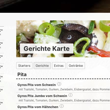
€*
s
€*
Gerichte Karte
s
€*
Starters
Gerichte
Extras
Getränke
€*
Pita
€*
s
Gyros Pita vom Schwein
i
mit Tsatsiki, Tomaten, Gurken, Zwiebeln, Eisbergsalat, dazu Pommes
€*
Gyros Pita Jumbo vom Schwein
i
mit Tsatsiki, Tomaten, Gurken, Zwiebeln, Eisbergsalat, dazu Pommes
€*
Gyros Pita vom Hähnchen
i